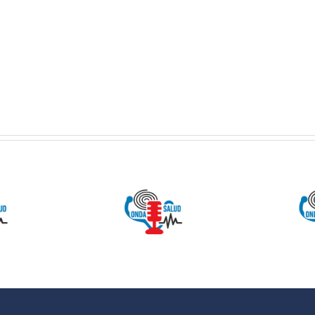
 SALUD:
ONDA SALUD:
Como
Hablamos
entarnos
sobre hábitos
evitar la
saludables en
iosclerosis
la educación