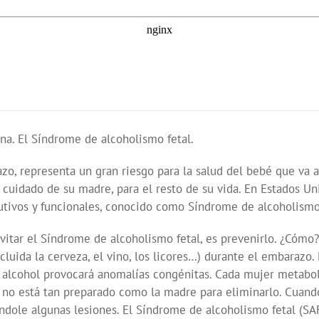
a. El Síndrome de alcoholismo fetal.
o, representa un gran riesgo para la salud del bebé que va a 
e cuidado de su madre, para el resto de su vida. En Estados U
utivos y funcionales, conocido como Síndrome de alcoholismo 
evitar el Síndrome de alcoholismo fetal, es prevenirlo. ¿Cóm
cluida la cerveza, el vino, los licores…) durante el embarazo.
lcohol provocará anomalías congénitas. Cada mujer metaboliz
to no está tan preparado como la madre para eliminarlo. Cuand
ole algunas lesiones. El Síndrome de alcoholismo fetal (SAF)