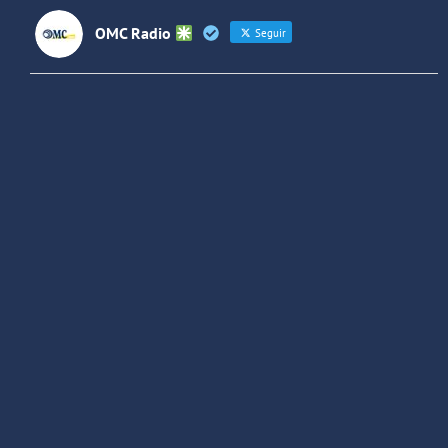
OMC Radio
Seguir
OMC Radio
@omc_radio
·
26 Feb
He publicado un episodio en
@ivoox
:
"Cuña de radio del IES Villaverde
#podcast
1
2
Twitter
Cargar más