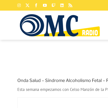
Saltar
Instagram
X
Facebook
YouTube
Twitch
LinkedIn
Rss
al
contenido
Onda Salud – Síndrome Alcoholismo Fetal – P
Esta semana empezamos con Celso Manzón de la Pla