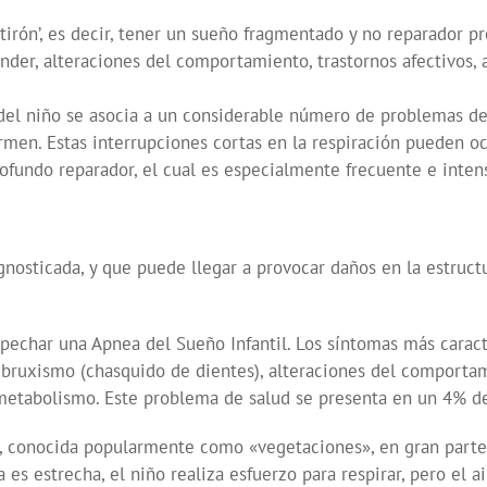
irón’, es decir, tener un sueño fragmentado y no reparador p
der, alteraciones del comportamiento, trastornos afectivos, 
l niño se asocia a un considerable número de problemas de 
men. Estas interrupciones cortas en la respiración pueden oc
ofundo reparador, el cual es especialmente frecuente e intens
gnosticada, y que puede llegar a provocar daños en la estructu
char una Apnea del Sueño Infantil. Los síntomas más caracte
 bruxismo (chasquido de dientes), alteraciones del comportami
 metabolismo. Este problema de salud se presenta en un 4% de 
, conocida popularmente como «vegetaciones», en gran parte d
a es estrecha, el niño realiza esfuerzo para respirar, pero el a