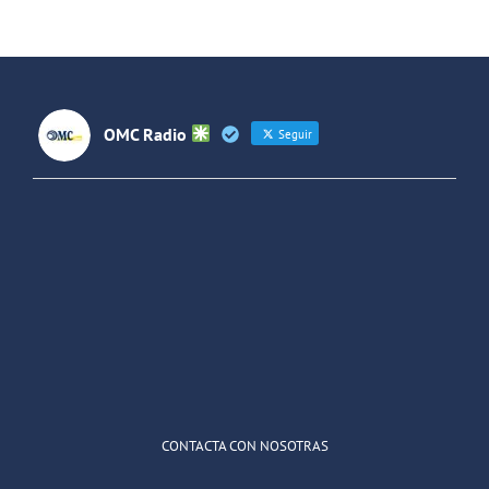
Gripe
Arterioscler
OMC Radio
Seguir
OMC Radio
@omc_radio
·
26 Feb
He publicado un episodio en
@ivoox
:
"Cuña de radio del IES Villaverde
#podcast
1
2
Twitter
Cargar más
CONTACTA CON NOSOTRAS