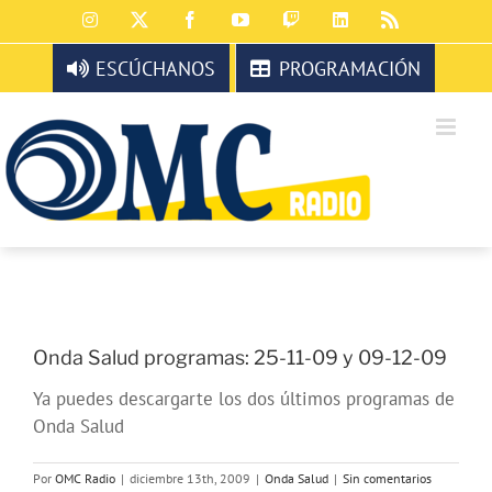
Saltar
Instagram
X
Facebook
YouTube
Twitch
LinkedIn
Rss
al
contenido
ESCÚCHANOS
PROGRAMACIÓN
Onda Salud programas: 25-11-09 y 09-12-09
Ya puedes descargarte los dos últimos programas de
Onda Salud
Por
OMC Radio
|
diciembre 13th, 2009
|
Onda Salud
|
Sin comentarios