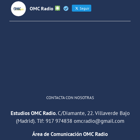
OMC Radio
Seguir
OMC Radio
@omc_radio
·
26 Feb
He publicado un episodio en
@ivoox
:
"Cuña de radio del IES Villaverde
#podcast
1
2
Twitter
Cargar más
CONTACTA CON NOSOTRAS
Estudios OMC Radio.
C/Diamante, 22. Villaverde Bajo
(Madrid). Tlf:
917 974838
omcradio@gmail.com
Área de Comunicación OMC Radio