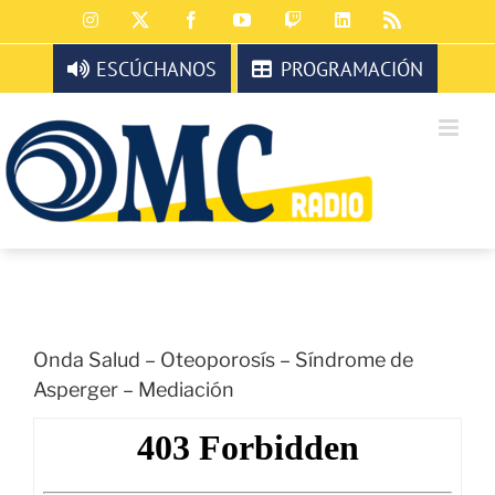
Saltar
Instagram
X
Facebook
YouTube
Twitch
LinkedIn
Rss
al
contenido
ESCÚCHANOS
PROGRAMACIÓN
Onda Salud – Oteoporosís – Síndrome de
Asperger – Mediación