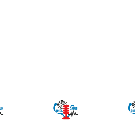
 SALUD:
ONDA SALUD:
Como
Hablamos
entarnos
sobre hábitos
evitar la
saludables en
iosclerosis
la educación