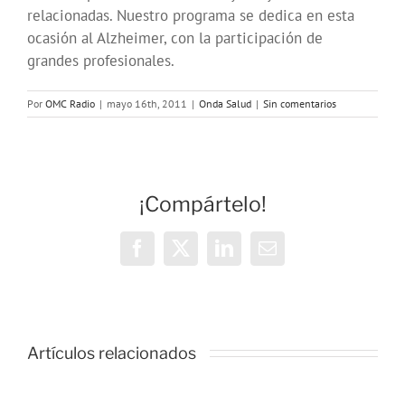
relacionadas. Nuestro programa se dedica en esta
ocasión al Alzheimer, con la participación de
grandes profesionales.
Por
OMC Radio
|
mayo 16th, 2011
|
Onda Salud
|
Sin comentarios
¡Compártelo!
Facebook
X
LinkedIn
Correo
electrónico
Artículos relacionados
ONDA
ONDA
:
SALUD: La
SALUD: