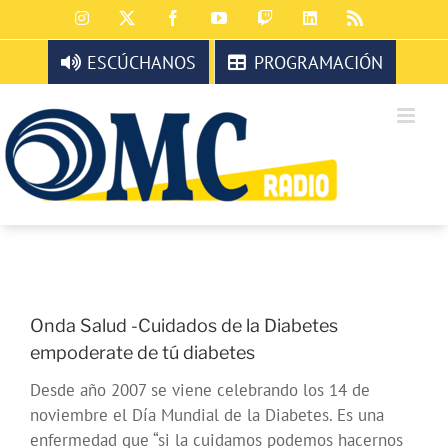
Saltar
Instagram
X
Facebook
YouTube
Twitch
LinkedIn
Rss
al
contenido
ESCÚCHANOS
PROGRAMACIÓN
Onda Salud -Cuidados de la Diabetes
empoderate de tú diabetes
Desde año 2007 se viene celebrando los 14 de
noviembre el Día Mundial de la Diabetes. Es una
enfermedad que “si la cuidamos podemos hacernos