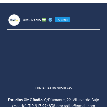
OMC Radio
Seguir
OMC Radio
@omc_radio
·
26 Feb
He publicado un episodio en
@ivoox
:
"Cuña de radio del IES Villaverde
#podcast
1
2
Twitter
Cargar más
CONTACTA CON NOSOTRAS
Estudios OMC Radio.
C/Diamante, 22. Villaverde Bajo
(Madrid). Tlf:
917 974838
omcradio@gmail.com