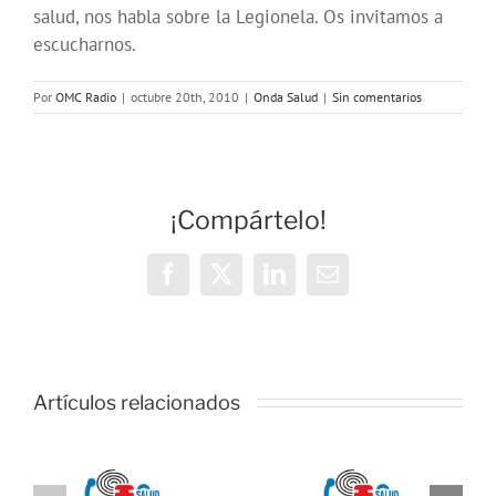
salud, nos habla sobre la Legionela. Os invitamos a
escucharnos.
Por
OMC Radio
|
octubre 20th, 2010
|
Onda Salud
|
Sin comentarios
¡Compártelo!
Facebook
X
LinkedIn
Correo
electrónico
Artículos relacionados
ONDA
ONDA
:
SALUD: La
SALUD:
l
importancia
Como