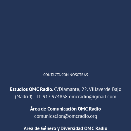
OMC Radio
@omc_radio
·
26 Feb
He publicado un episodio en
@ivoox
:
"Cuña de radio del IES Villaverde
#podcast
1
2
Twitter
Cargar más
CONTACTA CON NOSOTRAS
Estudios OMC Radio.
C/Diamante, 22. Villaverde Bajo
(Madrid). Tlf:
917 974838
omcradio@gmail.com
Área de Comunicación OMC Radio
comunicacion@omcradio.org
Área de Género y Diversidad OMC Radio