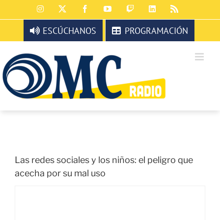
Saltar
Instagram
X
Facebook
YouTube
Twitch
LinkedIn
Rss
al
contenido
ESCÚCHANOS
PROGRAMACIÓN
Las redes sociales y los niños: el peligro que
acecha por su mal uso