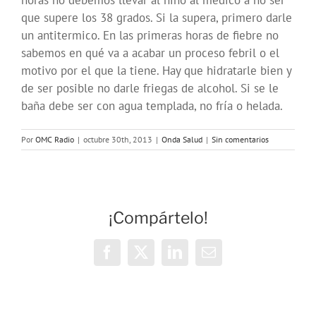
horas no debemos llevar al niño al médico a no ser
que supere los 38 grados. Si la supera, primero darle
un antitermico. En las primeras horas de fiebre no
sabemos en qué va a acabar un proceso febril o el
motivo por el que la tiene. Hay que hidratarle bien y
de ser posible no darle friegas de alcohol. Si se le
baña debe ser con agua templada, no fría o helada.
Por
OMC Radio
|
octubre 30th, 2013
|
Onda Salud
|
Sin comentarios
¡Compártelo!
Facebook
X
LinkedIn
Correo
electrónico