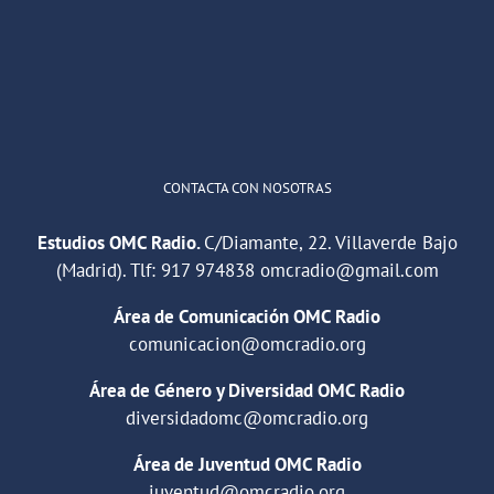
"Cuña de radio del IES Villaverde
#podcast
1
2
Twitter
Cargar más
CONTACTA CON NOSOTRAS
Estudios OMC Radio.
C/Diamante, 22. Villaverde Bajo
(Madrid). Tlf:
917 974838
omcradio@gmail.com
Área de Comunicación OMC Radio
comunicacion@omcradio.org
Área de Género y Diversidad OMC Radio
diversidadomc@omcradio.org
Área de Juventud OMC Radio
juventud@omcradio.org