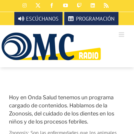
Saltar
Instagram
X
Facebook
YouTube
Twitch
LinkedIn
Rss
al
contenido
ESCÚCHANOS
PROGRAMACIÓN
Hoy en Onda Salud tenemos un programa
cargado de contenidos. Hablamos de la
Zoonosis, del cuidado de los dientes en los
niños y de los procesos febriles.
Zoonosis: Son las enfermedades que los animales