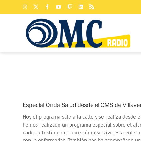
Saltar
Instagram
X
Facebook
YouTube
Twitch
LinkedIn
Rss
al
contenido
Especial Onda Salud desde el CMS de Villave
Hoy el programa sale a la calle y se realiza desde 
hemos realizado un programa especial sobre el alco
dado su testimonio sobre cómo se vive esta enferme
con la enfermedad. También nos ha acompañado un 