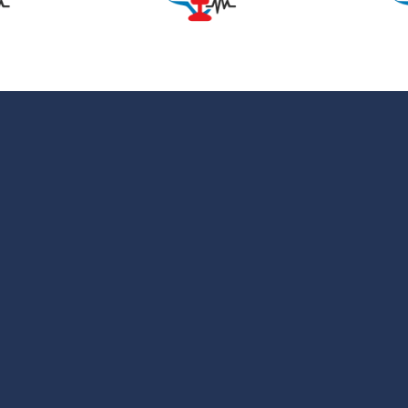
entarnos
sobre hábitos
evitar la
saludables en
iosclerosis
la educación