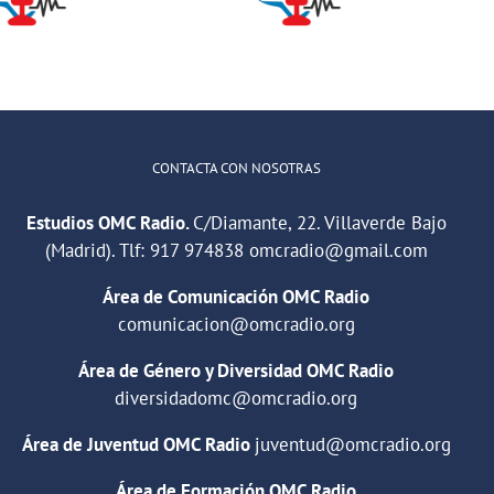
Mitos sobre el
comunicarse
Calcio
con un
adolescente
CONTACTA CON NOSOTRAS
Estudios OMC Radio.
C/Diamante, 22. Villaverde Bajo
(Madrid). Tlf:
917 974838
omcradio@gmail.com
Área de Comunicación OMC Radio
comunicacion@omcradio.org
Área de Género y Diversidad OMC Radio
diversidadomc@omcradio.org
Área de Juventud OMC Radio
juventud@omcradio.org
Área de Formación OMC Radio