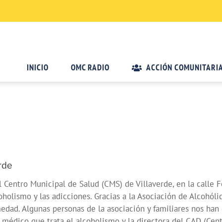
INICIO
OMC RADIO
ACCIÓN COMUNITARI
rde
el Centro Municipal de Salud (CMS) de Villaverde, en la calle 
holismo y las adicciones. Gracias a la Asociación de Alcohó
dad. Algunas personas de la asociación y familiares nos han 
médico que trata el alcoholismo y la directora del CAD (Cen