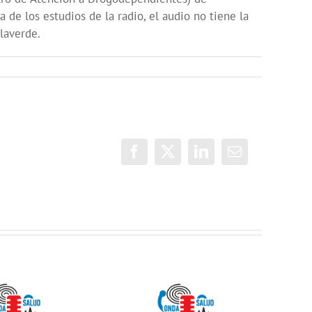
 de los estudios de la radio, el audio no tiene la
llaverde.
Facebook
X
LinkedIn
Correo
electrónico
Onda Salud:
ONDA SALUD-
No es difícil