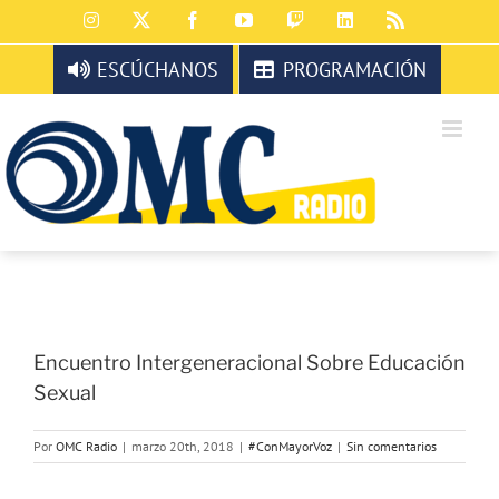
Saltar
Instagram
X
Facebook
YouTube
Twitch
LinkedIn
Rss
al
contenido
ESCÚCHANOS
PROGRAMACIÓN
Encuentro Intergeneracional Sobre Educación
Sexual
Por
OMC Radio
|
marzo 20th, 2018
|
#ConMayorVoz
|
Sin comentarios