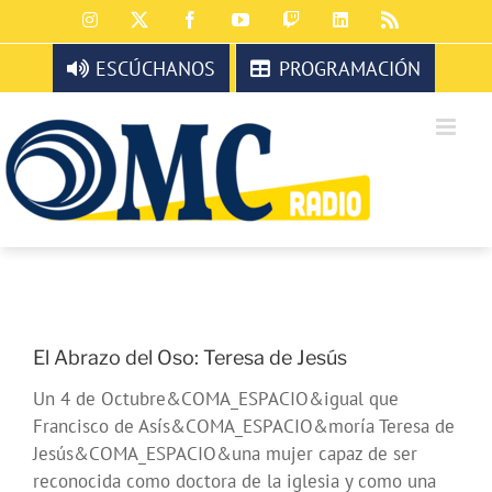
Saltar
Instagram
X
Facebook
YouTube
Twitch
LinkedIn
Rss
al
contenido
ESCÚCHANOS
PROGRAMACIÓN
El Abrazo del Oso: Teresa de Jesús
Un 4 de Octubre&COMA_ESPACIO&igual que
Francisco de Asís&COMA_ESPACIO&moría Teresa de
Jesús&COMA_ESPACIO&una mujer capaz de ser
reconocida como doctora de la iglesia y como una