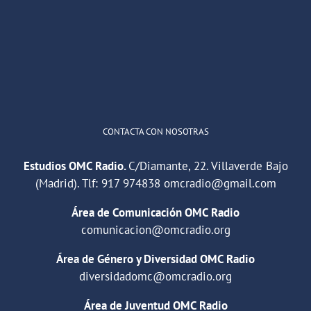
He publicado un episodio en
@ivoox
:
"Cuña de radio del IES Villaverde
#podcast
1
2
Twitter
Cargar más
CONTACTA CON NOSOTRAS
Estudios OMC Radio.
C/Diamante, 22. Villaverde Bajo
(Madrid). Tlf:
917 974838
omcradio@gmail.com
Área de Comunicación OMC Radio
comunicacion@omcradio.org
Área de Género y Diversidad OMC Radio
diversidadomc@omcradio.org
Área de Juventud OMC Radio