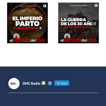
El Abrazo
del Oso. La
El Abrazo
guerra de
del Oso.
los 30 años:
Dinosaurios
La
Live Stream
intervención
sueca
OMC Radio
Seguir
OMC Radio
@omc_radio
·
26 Feb