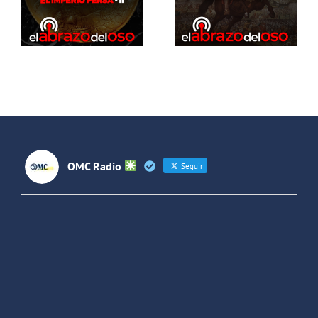
Dinosaurios
La
Live Stream
intervención
sueca
OMC Radio
Seguir
OMC Radio
@omc_radio
·
26 Feb
He publicado un episodio en
@ivoox
:
"Cuña de radio del IES Villaverde
#podcast
1
2
Twitter
Cargar más