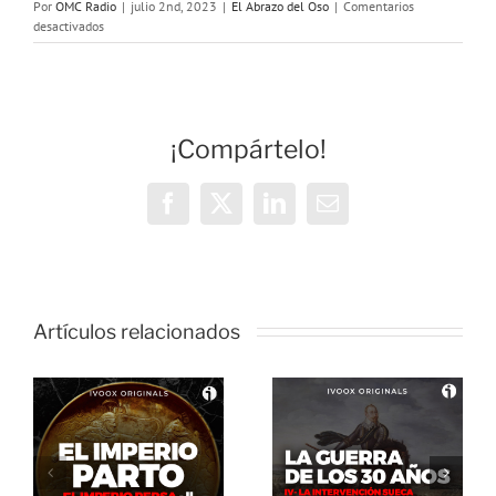
Por
OMC Radio
|
julio 2nd, 2023
|
El Abrazo del Oso
|
Comentarios
en
desactivados
El
Abrazo
del
Oso.
La
¡Compártelo!
Filosofía
desde
la
Ciencia
Facebook
X
LinkedIn
Correo
electrónico
Artículos relacionados
El Abrazo
del Oso. La
El Abrazo
guerra de
del Oso.
los 30 años: