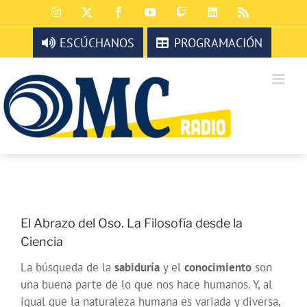
Saltar
Instagram
X
Facebook
YouTube
Twitch
LinkedIn
Rss
al
contenido
ESCÚCHANOS
PROGRAMACIÓN
El Abrazo del Oso. La Filosofía desde la
Ciencia
La búsqueda de la
sabiduría
y el
conocimiento
son
una buena parte de lo que nos hace humanos. Y, al
igual que la naturaleza humana es variada y diversa,