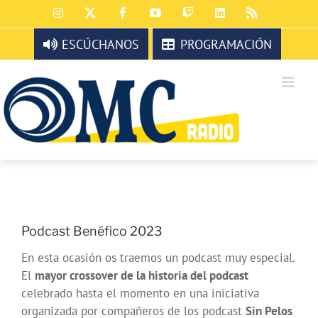
Saltar
Instagram
X
Facebook
YouTube
Twitch
LinkedIn
Rss
al
contenido
ESCÚCHANOS
PROGRAMACIÓN
Podcast Benéfico 2023
En esta ocasión os traemos un podcast muy especial.
El
mayor crossover de la historia del podcast
celebrado hasta el momento en una iniciativa
organizada por compañeros de los podcast
Sin Pelos