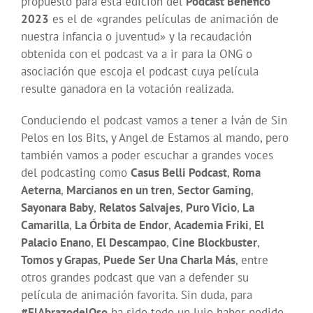
propuesto para esta edición del
Podcast Benéfico
2023
es el de «grandes películas de animación de
nuestra infancia o juventud» y la recaudación
obtenida con el podcast va a ir para la ONG o
asociación que escoja el podcast cuya película
resulte ganadora en la votación realizada.
Conduciendo el podcast vamos a tener a Iván de Sin
Pelos en los Bits, y Angel de Estamos al mando, pero
también vamos a poder escuchar a grandes voces
del podcasting como
Casus Belli Podcast
,
Roma
Aeterna
,
Marcianos en un tren
,
Sector Gaming
,
Sayonara Baby
,
Relatos Salvajes
,
Puro Vicio
,
La
Camarilla
,
La Órbita de Endor
,
Academia Friki
,
El
Palacio Enano
,
El Descampao
,
Cine Blockbuster
,
Tomos y Grapas
,
Puede Ser Una Charla Más
, entre
otros grandes podcast que van a defender su
película de animación favorita. Sin duda, para
#ElAbrazodelOso
ha sido todo un lujo haber podido