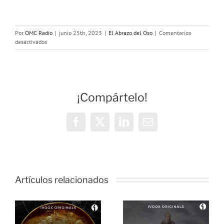
Por
OMC Radio
|
junio 25th, 2023
|
El Abrazo del Oso
|
Comentarios
en
desactivados
Podcast
Benéfico
2023
¡Compártelo!
Facebook
X
LinkedIn
Correo
electrónico
Artículos relacionados
El Abrazo