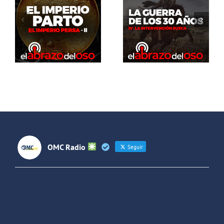
del Oso. La
El Abrazo
guerra de
del Oso.
los 30 años:
Dinosaurios
La
Live Stream
intervención
sueca
OMC Radio
Seguir
OMC Radio
@omc_radio
·
26 Feb
He publicado un episodio en
@ivoox
:
"Cuña de radio del IES Villaverde
#podcast