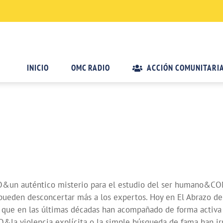
INICIO
OMC RADIO
ACCIÓN COMUNITARI
O&un auténtico misterio para el estudio del ser humano&C
ueden desconcertar más a los expertos. Hoy en El Abrazo de
n las últimas décadas han acompañado de forma activa a q
iolencia explícita o la simple búsqueda de fama han irru