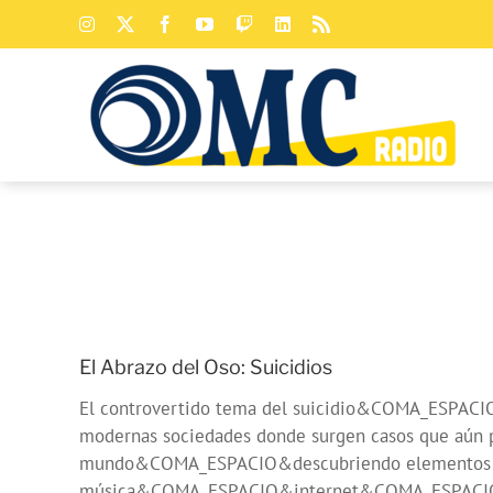
Saltar
Instagram
X
Facebook
YouTube
Twitch
LinkedIn
Rss
al
contenido
El Abrazo del Oso: Suicidios
El controvertido tema del suicidio&COMA_ESPACI
modernas sociedades donde surgen casos que aún p
mundo&COMA_ESPACIO&descubriendo elementos que e
música&COMA_ESPACIO&internet&COMA_ESPACIO&la v