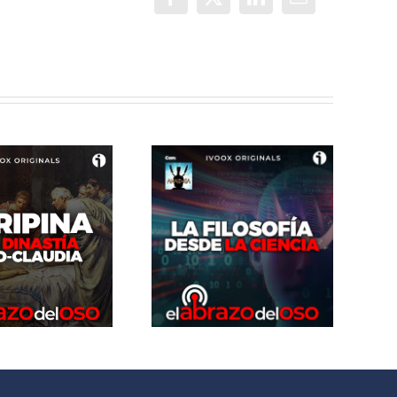
Facebook
X
LinkedIn
Correo
electrónico
El Abrazo del
El Abrazo del
Oso. La
Oso. El imperio
Filosofía
Persa II: El
desde la
imperio Parto
Ciencia