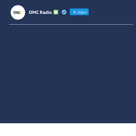
OMC Radio
Seguir
OMC Radio
@omc_radio
·
26 Feb
He publicado un episodio en
@ivoox
:
"Cuña de radio del IES Villaverde
#podcast
1
2
Twitter
Cargar más