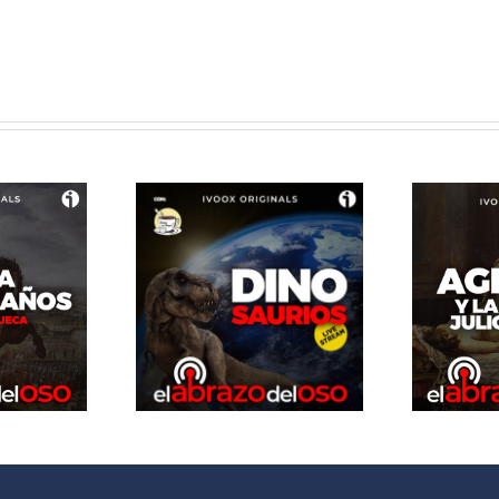
brazo del
El Abrazo del
Oso.
Oso. Agripina y
osaurios
la dinastia
e Stream
julio-claudia