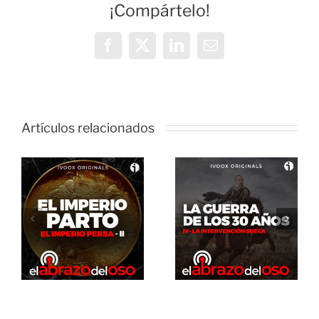
¡Compártelo!
Facebook
X
LinkedIn
Correo
electrónico
Artículos relacionados
El Abrazo
del Oso. La
El Abrazo
guerra de
del Oso.
los 30 años:
Dinosaurios
La
Live Stream
intervención
sueca