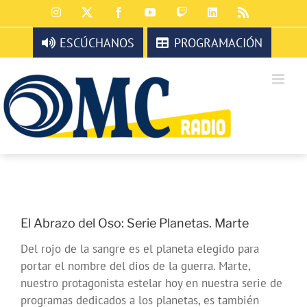
Saltar
Instagram
X
Facebook
YouTube
Twitch
LinkedIn
Rss
al
contenido
ESCÚCHANOS
PROGRAMACIÓN
El Abrazo del Oso: Serie Planetas. Marte
Del rojo de la sangre es el planeta elegido para
portar el nombre del dios de la guerra. Marte,
nuestro protagonista estelar hoy en nuestra serie de
programas dedicados a los planetas, es también