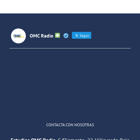
OMC Radio
Seguir
OMC Radio
@omc_radio
·
26 Feb
He publicado un episodio en
@ivoox
:
"Cuña de radio del IES Villaverde
#podcast
1
2
Twitter
Cargar más
CONTACTA CON NOSOTRAS