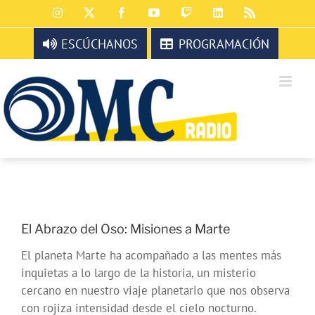
Saltar
Instagram
X
Facebook
YouTube
Twitch
LinkedIn
Rss
al
contenido
ESCÚCHANOS
PROGRAMACIÓN
El Abrazo del Oso: Misiones a Marte
El planeta Marte ha acompañado a las mentes más
inquietas a lo largo de la historia, un misterio
cercano en nuestro viaje planetario que nos observa
con rojiza intensidad desde el cielo nocturno.