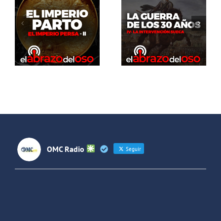
del Oso. La
El Abrazo
guerra de
del Oso.
los 30 años:
Dinosaurios
La
Live Stream
intervención
sueca
OMC Radio
Seguir
OMC Radio
@omc_radio
·
26 Feb
He publicado un episodio en
@ivoox
:
"Cuña de radio del IES Villaverde
#podcast