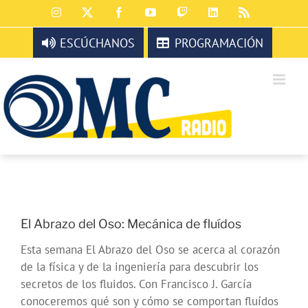
Saltar
Instagram
X
Facebook
YouTube
Twitch
LinkedIn
Rss
al
contenido
ESCÚCHANOS
PROGRAMACIÓN
El Abrazo del Oso: Mecánica de fluídos
Esta semana El Abrazo del Oso se acerca al corazón
de la física y de la ingeniería para descubrir los
secretos de los fluidos. Con Francisco J. García
conoceremos qué son y cómo se comportan fluídos