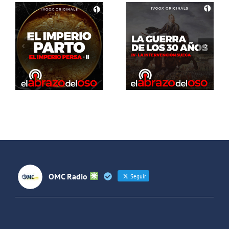
El Abrazo
del Oso. La
El Abrazo
guerra de
del Oso.
los 30 años:
Dinosaurios
La
Live Stream
intervención
sueca
OMC Radio
Seguir
OMC Radio
@omc_radio
·
26 Feb
He publicado un episodio en
@ivoox
: