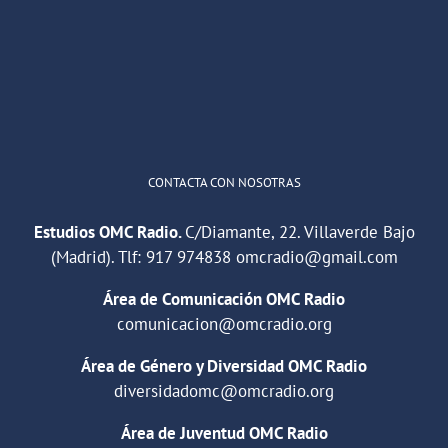
"Cuña de radio del IES Villaverde
#podcast
1
2
Twitter
Cargar más
CONTACTA CON NOSOTRAS
Estudios OMC Radio.
C/Diamante, 22. Villaverde Bajo
(Madrid). Tlf:
917 974838
omcradio@gmail.com
Área de Comunicación OMC Radio
comunicacion@omcradio.org
Área de Género y Diversidad OMC Radio
diversidadomc@omcradio.org
Área de Juventud OMC Radio