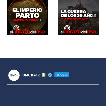
El Abrazo
del Oso. La
El Abrazo
guerra de
del Oso.
los 30 años:
Dinosaurios
La
Live Stream
intervención
sueca
OMC Radio
Seguir
OMC Radio
@omc_radio
·
26 Feb
He publicado un episodio en
@ivoox
:
"Cuña de radio del IES Villaverde
#podcast