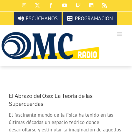
Saltar
Instagram
X
Facebook
YouTube
Twitch
LinkedIn
Rss
al
contenido
ESCÚCHANOS
PROGRAMACIÓN
El Abrazo del Oso: La Teoría de las
Supercuerdas
El fascinante mundo de la física ha tenido en las
últimas décadas un espacio teórico donde
desarrollarse y estimular la imaginación de aquellos