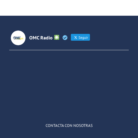
OMC Radio
Seguir
OMC Radio
@omc_radio
·
26 Feb
He publicado un episodio en
@ivoox
:
"Cuña de radio del IES Villaverde
#podcast
1
2
Twitter
Cargar más
CONTACTA CON NOSOTRAS