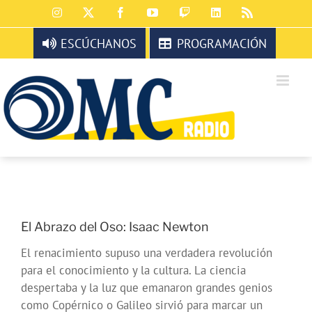
Saltar
Instagram
X
Facebook
YouTube
Twitch
LinkedIn
Rss
al
contenido
ESCÚCHANOS
PROGRAMACIÓN
El Abrazo del Oso: Isaac Newton
El renacimiento supuso una verdadera revolución
para el conocimiento y la cultura. La ciencia
despertaba y la luz que emanaron grandes genios
como Copérnico o Galileo sirvió para marcar un