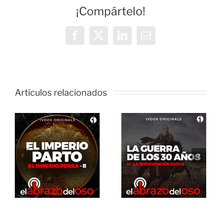
¡Compártelo!
Facebook
X
LinkedIn
Correo
electrónico
Artículos relacionados
El Abrazo
del Oso. La
El Abrazo
guerra de
del Oso.
los 30 años:
Dinosaurios
La
Live Stream
intervención
sueca