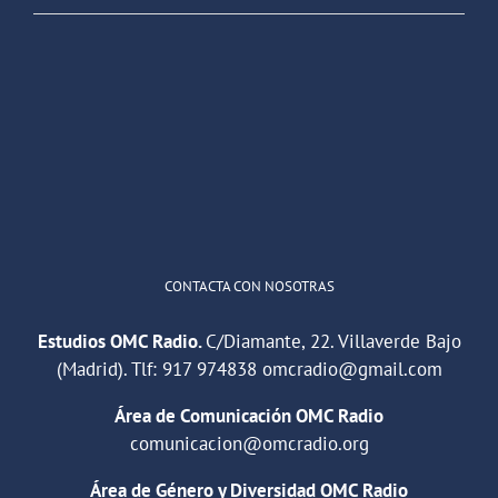
OMC Radio
@omc_radio
·
26 Feb
He publicado un episodio en
@ivoox
:
"Cuña de radio del IES Villaverde
#podcast
1
2
Twitter
Cargar más
CONTACTA CON NOSOTRAS
Estudios OMC Radio.
C/Diamante, 22. Villaverde Bajo
(Madrid). Tlf:
917 974838
omcradio@gmail.com
Área de Comunicación OMC Radio
comunicacion@omcradio.org
Área de Género y Diversidad OMC Radio