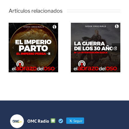
Artículos relacionados
El Abrazo
del Oso. La
El Abrazo
guerra de
del Oso.
los 30 años:
Dinosaurios
La
Live Stream
intervención
sueca
OMC Radio
Seguir