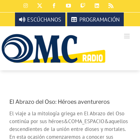
Saltar
Instagram
X
Facebook
YouTube
Twitch
LinkedIn
Rss
al
contenido
ESCÚCHANOS
PROGRAMACIÓN
El Abrazo del Oso: Héroes aventureros
El viaje a la mitología griega en El Abrazo del Oso
continúa por sus héroes&COMA_ESPACIO&aquellos
descendientes de la unión entre dioses y mortales.
En esta ocasión comenzaremos a conocer sus