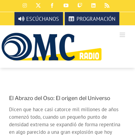
Saltar
Instagram
X
Facebook
YouTube
Twitch
LinkedIn
Rss
al
contenido
ESCÚCHANOS
PROGRAMACIÓN
El Abrazo del Oso: El origen del Universo
Dicen que hace casi catorce mil millones de años
comenzó todo, cuando un pequeño punto de
densidad extrema se expandió de forma repentina
en algo parecido a una gran explosión que hoy