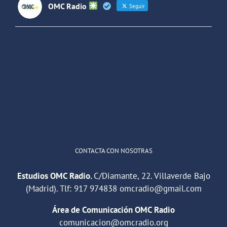
OMC Radio
Seguir
OMC Radio
@omc_radio
·
26 Feb
He publicado un episodio en
@ivoox
:
"Cuña de radio del IES Villaverde
#podcast
1
2
Twitter
Cargar más
CONTACTA CON NOSOTRAS
Estudios OMC Radio.
C/Diamante, 22. Villaverde Bajo
(Madrid). Tlf:
917 974838
omcradio@gmail.com
Área de Comunicación OMC Radio
comunicacion@omcradio.org