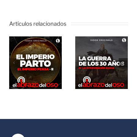
Artículos relacionados
El Abrazo
del Oso. La
El Abrazo
guerra de
del Oso.
los 30 años:
Dinosaurios
La
Live Stream
intervención
sueca