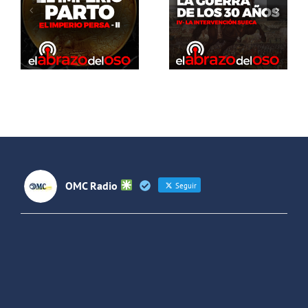
guerra de
del Oso.
los 30 años:
Dinosaurios
La
Live Stream
intervención
sueca
OMC Radio
Seguir
OMC Radio
@omc_radio
·
26 Feb
He publicado un episodio en
@ivoox
:
"Cuña de radio del IES Villaverde
#podcast
1
2
Twitter