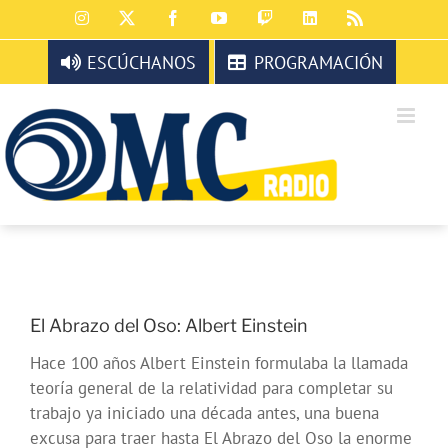
Saltar
Instagram
X
Facebook
YouTube
Twitch
LinkedIn
Rss
al
contenido
ESCÚCHANOS
PROGRAMACIÓN
El Abrazo del Oso: Albert Einstein
Hace 100 años Albert Einstein formulaba la llamada
teoría general de la relatividad para completar su
trabajo ya iniciado una década antes, una buena
excusa para traer hasta El Abrazo del Oso la enorme