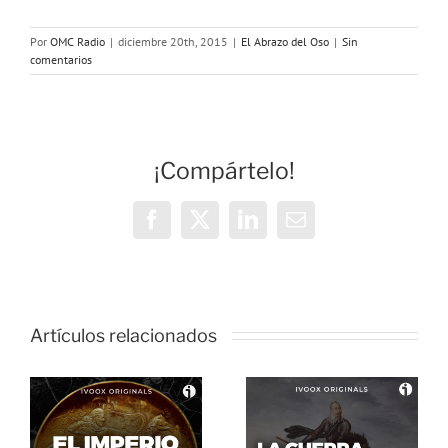
Por
OMC Radio
|
diciembre 20th, 2015
|
El Abrazo del Oso
|
Sin
comentarios
¡Compártelo!
Facebook
X
LinkedIn
Correo
electrónico
Artículos relacionados
El Abrazo
del Oso. La
El Abrazo