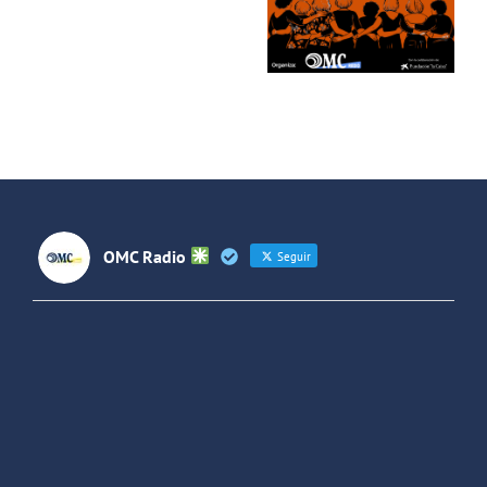
las
de «Usera»
Lideresas
de
Villaverde
OMC Radio
Seguir
OMC Radio
@omc_radio
·
26 Feb
He publicado un episodio en
@ivoox
:
"Cuña de radio del IES Villaverde
#podcast
1
2
Twitter
Cargar más