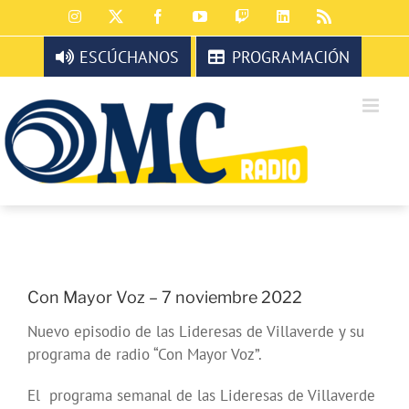
Saltar
Instagram
X
Facebook
YouTube
Twitch
LinkedIn
Rss
al
contenido
ESCÚCHANOS
PROGRAMACIÓN
Con Mayor Voz – 7 noviembre 2022
Nuevo episodio de las Lideresas de Villaverde y su
programa de radio “Con Mayor Voz”.
El programa semanal de las Lideresas de Villaverde