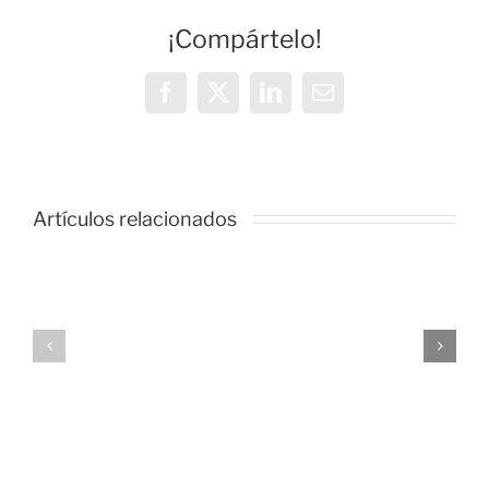
¡Compártelo!
Facebook
X
LinkedIn
Correo
electrónico
Artículos relacionados
Sobredosi
A
de:
Altas
A
Horas
Altas
2X17:
Horas!
Russian
2X14,
Red
2X15
y
y
Smashing
Especial
Pumpkins