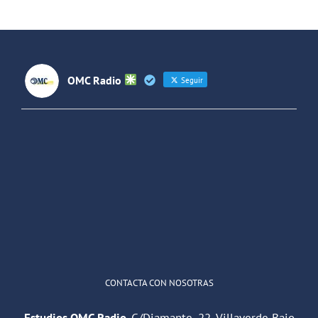
2013
OMC Radio
Seguir
OMC Radio
@omc_radio
·
26 Feb
He publicado un episodio en
@ivoox
:
"Cuña de radio del IES Villaverde
#podcast
1
2
Twitter
Cargar más
CONTACTA CON NOSOTRAS
Estudios OMC Radio.
C/Diamante, 22. Villaverde Bajo