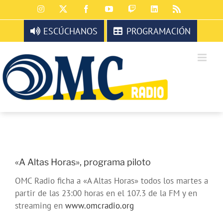
Saltar
Instagram
X
Facebook
YouTube
Twitch
LinkedIn
Rss
al
contenido
ESCÚCHANOS
PROGRAMACIÓN
«A Altas Horas», programa piloto
OMC Radio ficha a «A Altas Horas» todos los martes a
partir de las 23:00 horas en el 107.3 de la FM y en
streaming en
www.omcradio.org