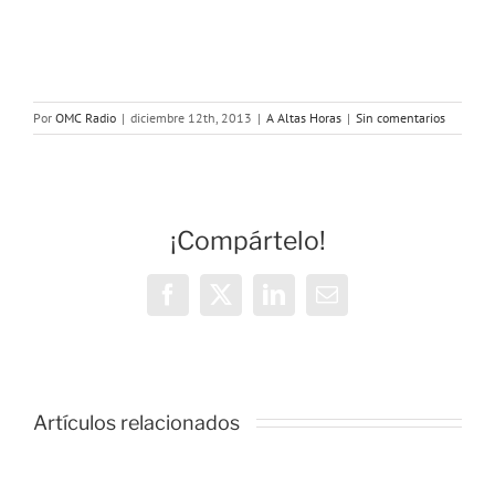
Por
OMC Radio
|
diciembre 12th, 2013
|
A Altas Horas
|
Sin comentarios
¡Compártelo!
Facebook
X
LinkedIn
Correo
electrónico
Artículos relacionados
Sobredosi
A
de:
Altas