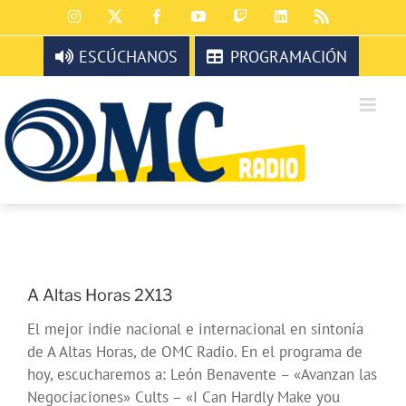
Saltar
Instagram
X
Facebook
YouTube
Twitch
LinkedIn
Rss
al
contenido
ESCÚCHANOS
PROGRAMACIÓN
A Altas Horas 2X13
El mejor indie nacional e internacional en sintonía
de A Altas Horas, de OMC Radio. En el programa de
hoy, escucharemos a: León Benavente – «Avanzan las
Negociaciones» Cults – «I Can Hardly Make you