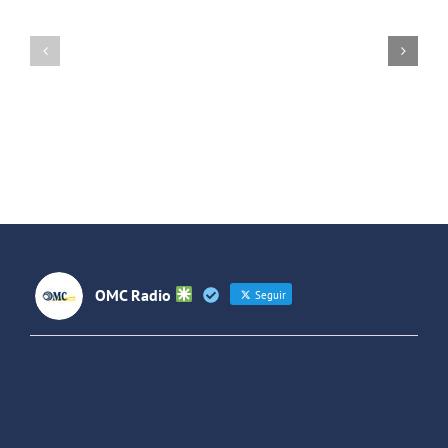
A
Horas
Altas
2X17:
Horas!
Russian
2X14,
Red
2X15
y
y
Smashing
Especial
Pumpkins
2013
OMC Radio
Seguir
OMC Radio
@omc_radio
·
26 Feb
He publicado un episodio en
@ivoox
:
"Cuña de radio del IES Villaverde
#podcast