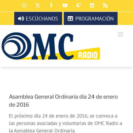
Saltar
Instagram
X
Facebook
YouTube
Twitch
LinkedIn
Rss
al
contenido
ESCÚCHANOS
PROGRAMACIÓN
Asamblea General Ordinaria día 24 de enero
de 2016
El próximo día 24 de enero de 2016, se convoca a
las personas asociadas y voluntarias de OMC Radio a
la Asmablea General Ordinaria.