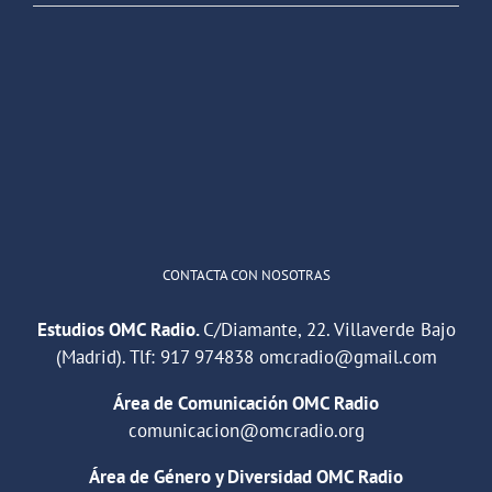
OMC Radio
@omc_radio
·
26 Feb
He publicado un episodio en
@ivoox
:
"Cuña de radio del IES Villaverde
#podcast
1
2
Twitter
Cargar más
CONTACTA CON NOSOTRAS
Estudios OMC Radio.
C/Diamante, 22. Villaverde Bajo
(Madrid). Tlf:
917 974838
omcradio@gmail.com
Área de Comunicación OMC Radio
comunicacion@omcradio.org
Área de Género y Diversidad OMC Radio