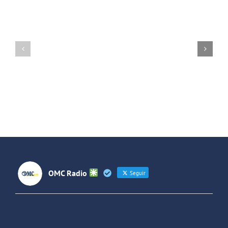
A
de:
Altas
A
Horas
Altas
2X17:
Horas!
Russian
2X14,
Red
2X15
y
y
Smashing
Especial
Pumpkins
2013
OMC Radio
Seguir
OMC Radio
@omc_radio
·
26 Feb
He publicado un episodio en
@ivoox
: