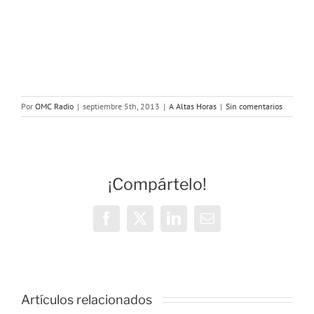
Por
OMC Radio
|
septiembre 5th, 2013
|
A Altas Horas
|
Sin comentarios
¡Compártelo!
Facebook
X
LinkedIn
Correo
electrónico
Artículos relacionados
Sobredosi