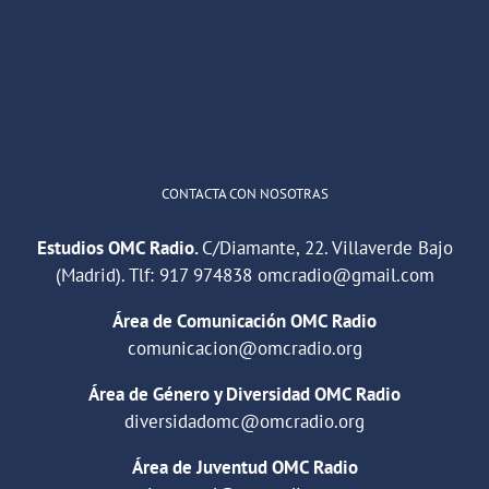
"Cuña de radio del IES Villaverde
#podcast
1
2
Twitter
Cargar más
CONTACTA CON NOSOTRAS
Estudios OMC Radio.
C/Diamante, 22. Villaverde Bajo
(Madrid). Tlf:
917 974838
omcradio@gmail.com
Área de Comunicación OMC Radio
comunicacion@omcradio.org
Área de Género y Diversidad OMC Radio
diversidadomc@omcradio.org
Área de Juventud OMC Radio