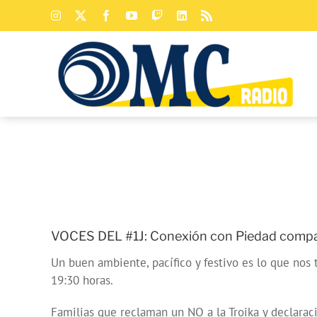
Saltar
Instagram
X
Facebook
YouTube
Twitch
LinkedIn
Rss
al
contenido
VOCES DEL #1J: Conexión con Piedad compañ
Un buen ambiente, pacífico y festivo es lo que nos
19:30 horas.
Familias que reclaman un NO a la Troika y declarac