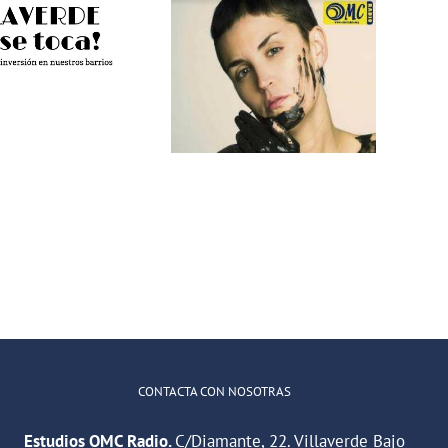
Más Voces
Pamela
Villaverde, un
Palenciano en
espacio para
os estudios de
jóvenes
OMC Radio
reporteros
violenciamachista
CONTACTA CON NOSOTRAS
Estudios OMC Radio.
C/Diamante, 22. Villaverde Bajo