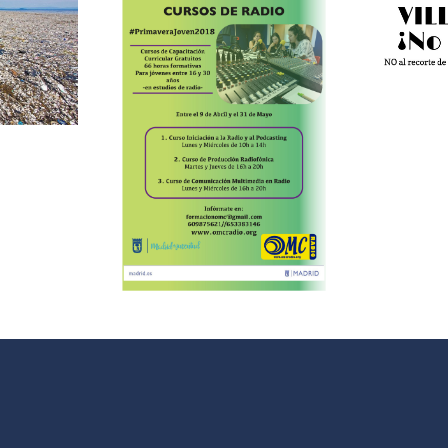
NO SE TOCA:
movimiento
vecinal contra
l
ursos
los recortes
uitos de
#
io de la
mpaña
imavera
en 2018”