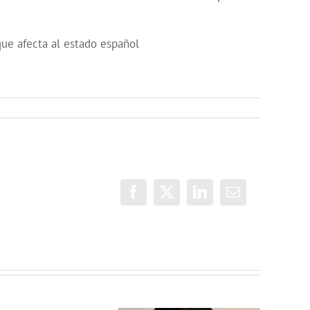
que afecta al estado español
Facebook
X
LinkedIn
Correo
electrónico