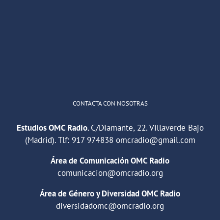
He publicado un episodio en
@ivoox
:
"Cuña de radio del IES Villaverde
#podcast
1
2
Twitter
Cargar más
CONTACTA CON NOSOTRAS
Estudios OMC Radio.
C/Diamante, 22. Villaverde Bajo
(Madrid). Tlf:
917 974838
omcradio@gmail.com
Área de Comunicación OMC Radio
comunicacion@omcradio.org
Área de Género y Diversidad OMC Radio
diversidadomc@omcradio.org