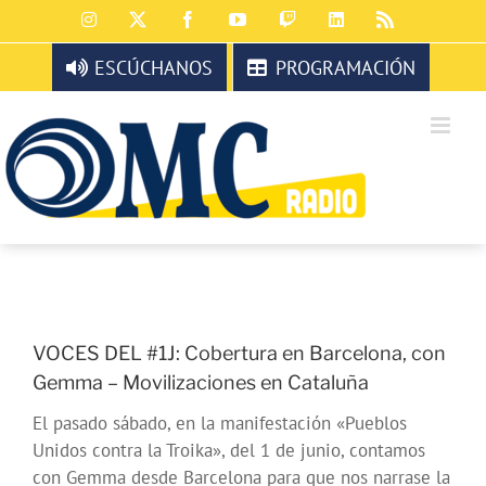
Saltar
Instagram
X
Facebook
YouTube
Twitch
LinkedIn
Rss
al
contenido
ESCÚCHANOS
PROGRAMACIÓN
VOCES DEL #1J: Cobertura en Barcelona, con
Gemma – Movilizaciones en Cataluña
El pasado sábado, en la manifestación «Pueblos
Unidos contra la Troika», del 1 de junio, contamos
con Gemma desde Barcelona para que nos narrase la