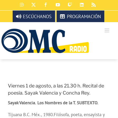
Saltar
Instagram
X
Facebook
YouTube
Twitch
LinkedIn
Rss
al
contenido
ESCÚCHANOS
PROGRAMACIÓN
Viernes 1 de agosto, a las 21.30 h. Recital de
poesía. Sayak Valencia y Concha Rey.
Sayak Valencia
.
Los Nombres de la T. SUBTEXTO.
Tijuana B.C. Méx., 1980.Filósofa, poeta, ensayista y