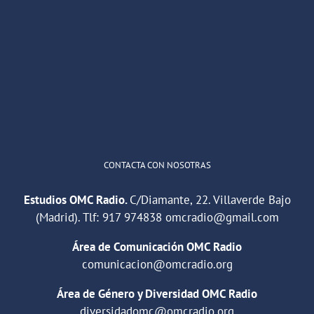
OMC Radio
@omc_radio
·
26 Feb
He publicado un episodio en
@ivoox
:
"Cuña de radio del IES Villaverde
#podcast
1
2
Twitter
Cargar más
CONTACTA CON NOSOTRAS
Estudios OMC Radio.
C/Diamante, 22. Villaverde Bajo
(Madrid). Tlf:
917 974838
omcradio@gmail.com
Área de Comunicación OMC Radio
comunicacion@omcradio.org
Área de Género y Diversidad OMC Radio
diversidadomc@omcradio.org