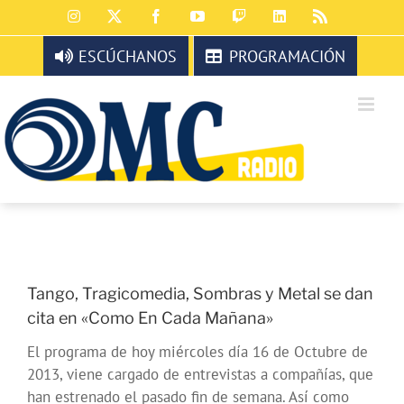
Saltar
Instagram
X
Facebook
YouTube
Twitch
LinkedIn
Rss
al
contenido
ESCÚCHANOS
PROGRAMACIÓN
Tango, Tragicomedia, Sombras y Metal se dan
cita en «Como En Cada Mañana»
El programa de hoy miércoles día 16 de Octubre de
2013, viene cargado de entrevistas a compañías, que
han estrenado el pasado fin de semana. Así como