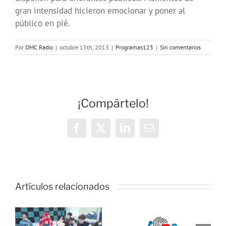
gran intensidad hicieron emocionar y poner al
público en pié.
Por
OMC Radio
|
octubre 15th, 2013
|
Programas123
|
Sin comentarios
¡Compártelo!
Facebook
X
LinkedIn
Correo
electrónico
OMC Radio
lanza
Artículos relacionados
l
Cosmopolita
Onda Salud:
un nuevo