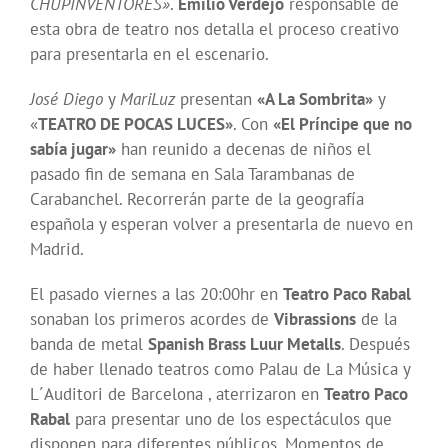
CHUPINVENTORES»
.
Emilio Verdejo
responsable de
esta obra de teatro nos detalla el proceso creativo
para presentarla en el escenario.
José Diego
y
MariLuz
presentan
«A La Sombrita»
y
«
TEATRO DE POCAS LUCES»
. Con
«El Príncipe que no
sabía jugar»
han reunido a decenas de niños el
pasado fin de semana en Sala Tarambanas de
Carabanchel. Recorrerán parte de la geografía
española y esperan volver a presentarla de nuevo en
Madrid.
El pasado viernes a las 20:00hr en
Teatro Paco Rabal
sonaban los primeros acordes de
Vibrassions
de la
banda de metal
Spanish Brass Luur Metalls
. Después
de haber llenado teatros como Palau de La Música y
L´Auditori de Barcelona , aterrizaron en
Teatro Paco
Rabal
para presentar uno de los espectáculos que
disponen para diferentes públicos. Momentos de