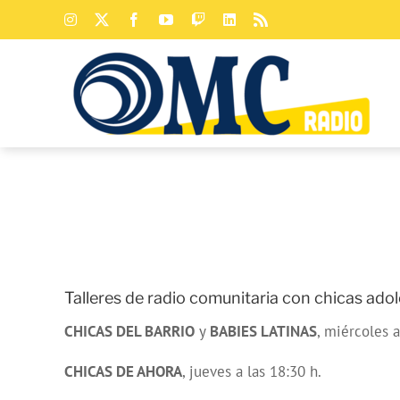
Saltar
Instagram
X
Facebook
YouTube
Twitch
LinkedIn
Rss
al
contenido
Talleres de radio comunitaria con chicas ado
CHICAS DEL BARRIO
y
BABIES LATINAS
, miércoles a
CHICAS DE AHORA
, jueves a las 18:30 h.