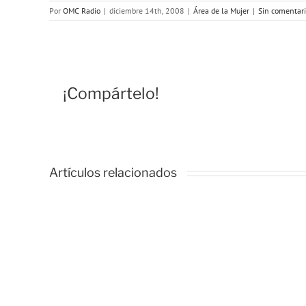
Por
OMC Radio
|
diciembre 14th, 2008
|
Área de la Mujer
|
Sin comentar
¡Compártelo!
Ta
d
Artículos relacionados
R
«M
e
la
Chicas
O
del
or
Barrio-
po
Autoestima