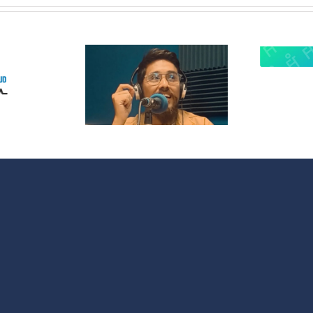
 Radio
lanza
¿Quieres
opolitas:
participar en
 nuevo
OMC Radio?
acio que
 cultura y
 sociales
 España y
noamérica