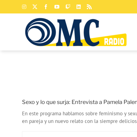
Saltar
Instagram
X
Facebook
YouTube
Twitch
LinkedIn
Rss
al
contenido
Sexo y lo que surja: Entrevista a Pamela Pale
En este programa hablamos sobre feminismo y sexua
en pareja y un nuevo relato con la siempre delicios