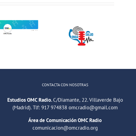
Jóvenes del
ONDA SALUD:
QuedaT hacen
Hablamos
radio hablando
sobre hábitos
de deportes,
saludables en
música y
la educación
relaciones
CONTACTA CON NOSOTRAS
Estudios OMC Radio.
C/Diamante, 22. Villaverde Bajo
(Madrid). Tlf:
917 974838
omcradio@gmail.com
Área de Comunicación OMC Radio
comunicacion@omcradio.org