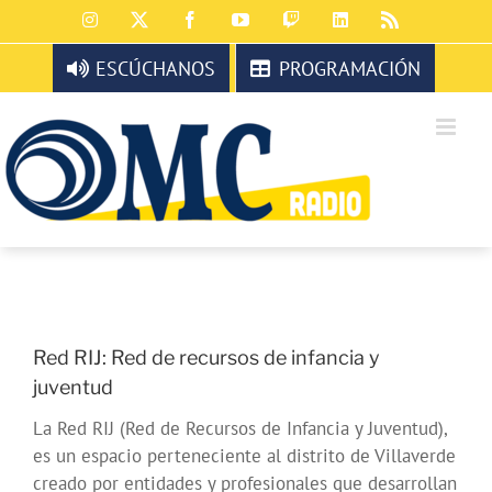
Saltar
Instagram
X
Facebook
YouTube
Twitch
LinkedIn
Rss
al
contenido
ESCÚCHANOS
PROGRAMACIÓN
Red RIJ: Red de recursos de infancia y
juventud
La Red RIJ (Red de Recursos de Infancia y Juventud),
es un espacio perteneciente al distrito de Villaverde
creado por entidades y profesionales que desarrollan