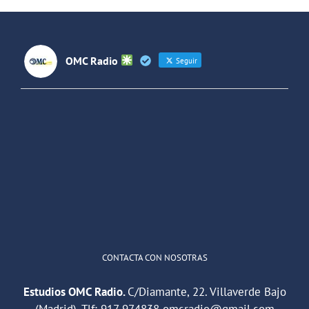
Latinoaméri
OMC Radio
Seguir
OMC Radio
@omc_radio
·
26 Feb
He publicado un episodio en
@ivoox
:
"Cuña de radio del IES Villaverde
#podcast
1
2
Twitter
Cargar más
CONTACTA CON NOSOTRAS
Estudios OMC Radio.
C/Diamante, 22. Villaverde Bajo
(Madrid). Tlf:
917 974838
omcradio@gmail.com