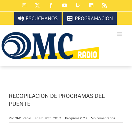
Saltar
Instagram
X
Facebook
YouTube
Twitch
LinkedIn
Rss
al
contenido
ESCÚCHANOS
PROGRAMACIÓN
RECOPILACION DE PROGRAMAS DEL
PUENTE
Por
OMC Radio
|
enero 30th, 2012
|
Programas123
|
Sin comentarios