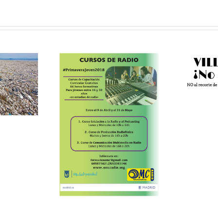
VILLAVERDE
NO SE TOCA:
movimiento
vecinal contra
l
ursos
los recortes
uitos de
#
io de la
mpaña
imavera
en 2018”