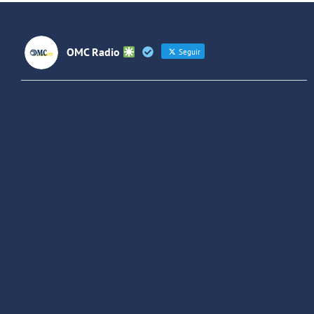
OMC Radio
Seguir
OMC Radio
@omc_radio
·
26 Feb
He publicado un episodio en
@ivoox
:
"Cuña de radio del IES Villaverde
#podcast
1
2
Twitter
Cargar más