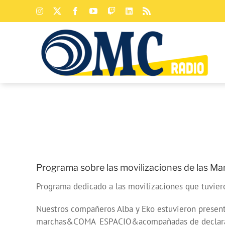
Saltar
Instagram
X
Facebook
YouTube
Twitch
LinkedIn
Rss
al
contenido
Programa sobre las movilizaciones de las 
Programa dedicado a las movilizaciones que tuvier
Nuestros compañeros Alba y Eko estuvieron present
marchas&COMA_ESPACIO&acompañadas de declaracion