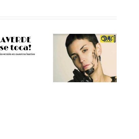
Más Voces
Pamela
Villaverde, un
Palenciano en
espacio para
os estudios de
jóvenes
OMC Radio
reporteros
violenciamachista