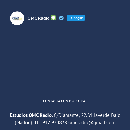
Latinoaméri
OMC Radio
Seguir
OMC Radio
@omc_radio
·
26 Feb
He publicado un episodio en
@ivoox
:
"Cuña de radio del IES Villaverde
#podcast
1
2
Twitter
Cargar más
CONTACTA CON NOSOTRAS
Estudios OMC Radio.
C/Diamante, 22. Villaverde Bajo
(Madrid). Tlf:
917 974838
omcradio@gmail.com