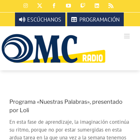
Saltar
Instagram
X
Facebook
YouTube
Twitch
LinkedIn
Rss
al
contenido
ESCÚCHANOS
PROGRAMACIÓN
Programa «Nuestras Palabras», presentado
por Loli
En esta fase de aprendizaje, la imaginación continúa
su ritmo, porque no por estar sumergidas en esta
ardua tarea en la que una vez a la semana tenemos