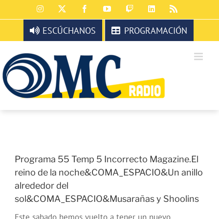
Saltar
Instagram
X
Facebook
YouTube
Twitch
LinkedIn
Rss
al
contenido
ESCÚCHANOS
PROGRAMACIÓN
Programa 55 Temp 5 Incorrecto Magazine.El
reino de la noche&COMA_ESPACIO&Un anillo
alrededor del
sol&COMA_ESPACIO&Musarañas y Shoolins
Este sabado hemos vuelto a tener un nuevo