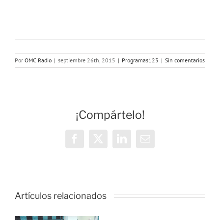
Por
OMC Radio
|
septiembre 26th, 2015
|
Programas123
|
Sin comentarios
¡Compártelo!
Facebook
X
LinkedIn
Correo
electrónico
OMC Radio
lanza
Artículos relacionados
l
Cosmopolita