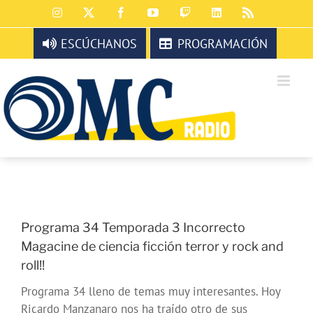
Saltar
Instagram
X
Facebook
YouTube
Twitch
LinkedIn
Rss
al
contenido
ESCÚCHANOS
PROGRAMACIÓN
Programa 34 Temporada 3 Incorrecto
Magacine de ciencia ficción terror y rock and
roll!!
Programa 34 lleno de temas muy interesantes. Hoy
Ricardo Manzanaro nos ha traído otro de sus