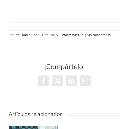
Por
OMC Radio
|
abril 16th, 2015
|
Programas123
|
Sin comentarios
¡Compártelo!
Facebook
X
LinkedIn
Correo
electrónico
OMC Radio
lanza
Artículos relacionados
l
Cosmopolita