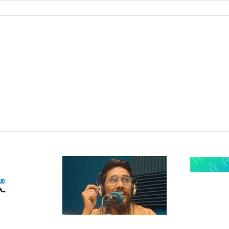
 Radio
lanza
¿Quieres
opolitas:
participar en
 nuevo
OMC Radio?
acio que
 cultura y
 sociales