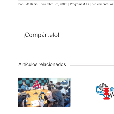
Por
OMC Radio
|
diciembre 3rd, 2009
|
Programas123
|
Sin comentarios
¡Compártelo!
Artículos relacionados
OMC
del
Onda Salud:
Cosm
acen
No es difícil
un
lando
comunicarse
esp
tes,
con un
unirá
 y
adolescente
temas