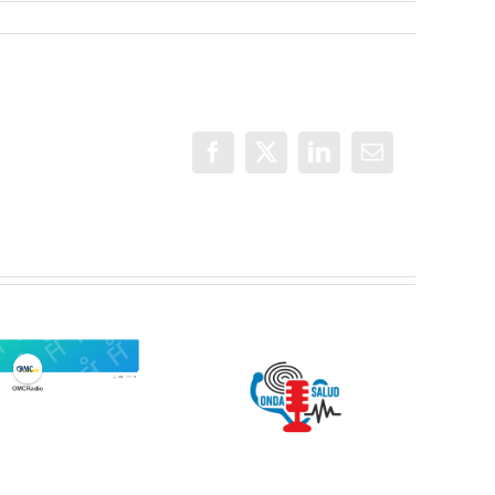
Facebook
X
LinkedIn
Correo
electrónico
Jóvenes del
ONDA SALUD:
QuedaT hacen
Hablamos
radio hablando
sobre hábitos
de deportes,
saludables en
música y
la educación