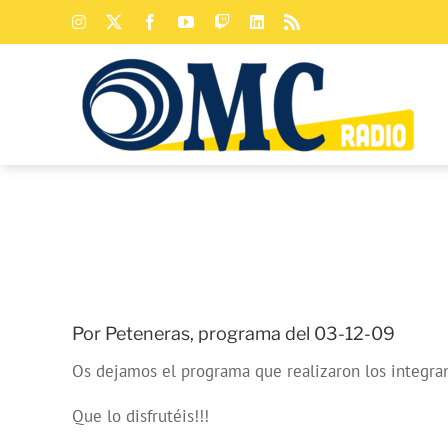
Saltar
Instagram
X
Facebook
YouTube
Twitch
LinkedIn
Rss
al
contenido
Por Peteneras, programa del 03-12-09
Os dejamos el programa que realizaron los integran
Que lo disfrutéis!!!