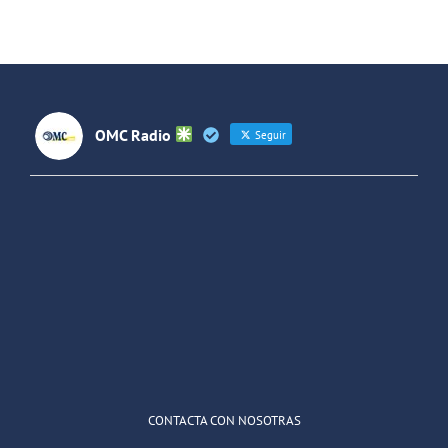
entre
España y
Latinoaméri
OMC Radio
Seguir
OMC Radio
@omc_radio
·
26 Feb
He publicado un episodio en
@ivoox
:
"Cuña de radio del IES Villaverde
#podcast
1
2
Twitter
Cargar más
CONTACTA CON NOSOTRAS