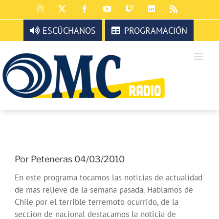
Saltar
Instagram
X
Facebook
YouTube
Twitch
LinkedIn
Rss
al
contenido
ESCÚCHANOS
PROGRAMACIÓN
Por Peteneras 04/03/2010
En este programa tocamos las noticias de actualidad
de mas relieve de la semana pasada. Hablamos de
Chile por el terrible terremoto ocurrido, de la
seccion de nacional destacamos la noticia de