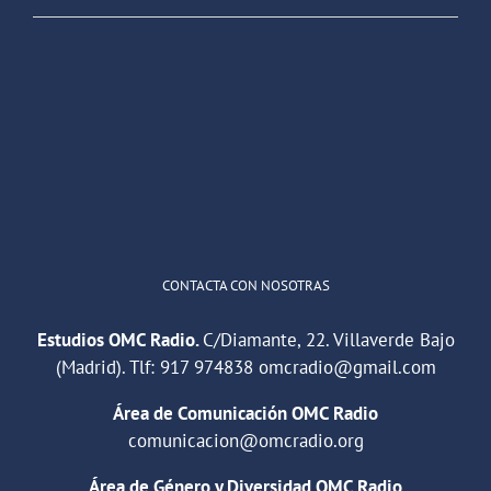
OMC Radio
@omc_radio
·
26 Feb
He publicado un episodio en
@ivoox
:
"Cuña de radio del IES Villaverde
#podcast
1
2
Twitter
Cargar más
CONTACTA CON NOSOTRAS
Estudios OMC Radio.
C/Diamante, 22. Villaverde Bajo
(Madrid). Tlf:
917 974838
omcradio@gmail.com
Área de Comunicación OMC Radio
comunicacion@omcradio.org
Área de Género y Diversidad OMC Radio