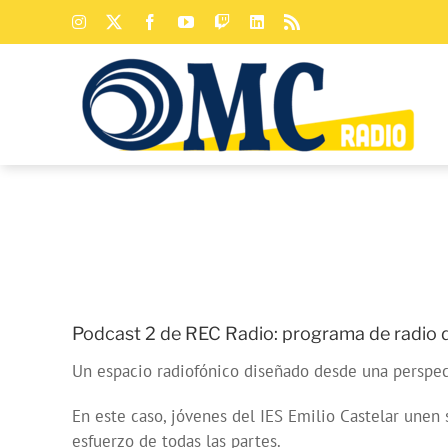
Saltar
Instagram
X
Facebook
YouTube
Twitch
LinkedIn
Rss
al
contenido
Podcast 2 de REC Radio: programa de radio de
Un espacio radiofónico diseñado desde una perspect
En este caso, jóvenes del IES Emilio Castelar unen 
esfuerzo de todas las partes.