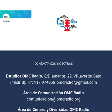
Jóvenes del
ONDA SALUD:
QuedaT hacen
Hablamos
radio hablando
sobre hábitos
de deportes,
saludables en
música y
la educación
relaciones
CONTACTA CON NOSOTRAS
Estudios OMC Radio.
C/Diamante, 22. Villaverde Bajo
(Madrid). Tlf:
917 974838
omcradio@gmail.com
Área de Comunicación OMC Radio
comunicacion@omcradio.org
Área de Género y Diversidad OMC Radio