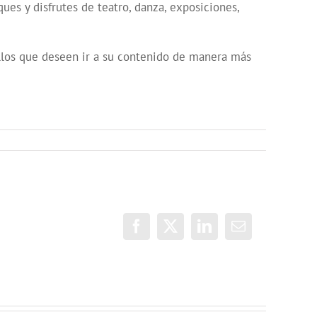
ues y disfrutes de teatro, danza, exposiciones,
los que deseen ir a su contenido de manera más
Facebook
X
LinkedIn
Correo
electrónico