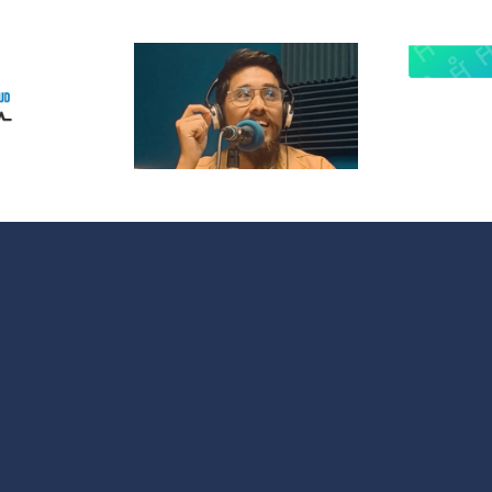
 Radio
lanza
¿Quieres
opolitas:
participar en
 nuevo
OMC Radio?
acio que
 cultura y
 sociales
 España y
noamérica