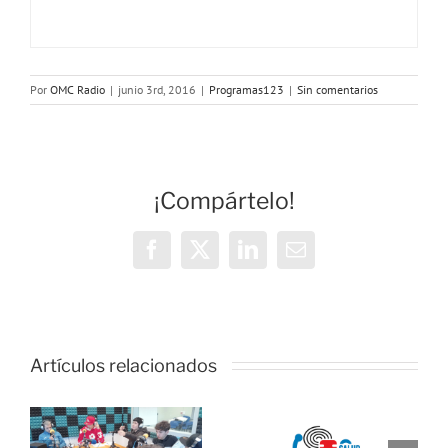
Por
OMC Radio
|
junio 3rd, 2016
|
Programas123
|
Sin comentarios
¡Compártelo!
Facebook
X
LinkedIn
Correo
electrónico
OMC Radio
lanza
Artículos relacionados
l
Cosmopolita
Onda Salud:
un nuevo