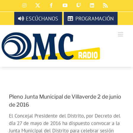
Saltar
Instagram
X
Facebook
YouTube
Twitch
LinkedIn
Rss
al
contenido
ESCÚCHANOS
PROGRAMACIÓN
Pleno Junta Municipal de Villaverde 2 de junio
de 2016
El Concejal Presidente del Distrito, por Decreto del
día 27 de mayo de 2016 ha dispuesto convocar a la
Junta Municipal del Distrito para celebrar sesión