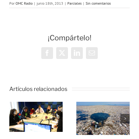
Por
OMC Radio
|
junio 18th, 2013
|
Parciales
|
Sin comentarios
¡Compártelo!
Facebook
X
LinkedIn
Correo
electrónico
Artículos relacionados
s
,
No te
o
conviertas
Cursos
en Plástico
gratuitos de
#ConAcciónJoven