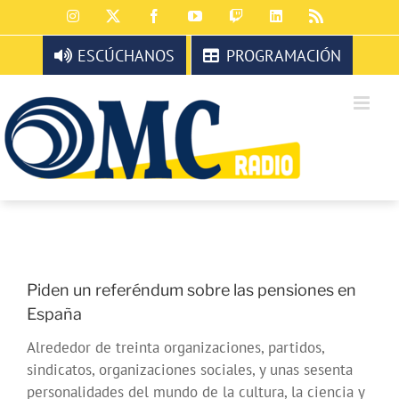
Saltar
Instagram
X
Facebook
YouTube
Twitch
LinkedIn
Rss
al
contenido
ESCÚCHANOS
PROGRAMACIÓN
Piden un referéndum sobre las pensiones en
España
Alrededor de treinta organizaciones, partidos,
sindicatos, organizaciones sociales, y unas sesenta
personalidades del mundo de la cultura, la ciencia y