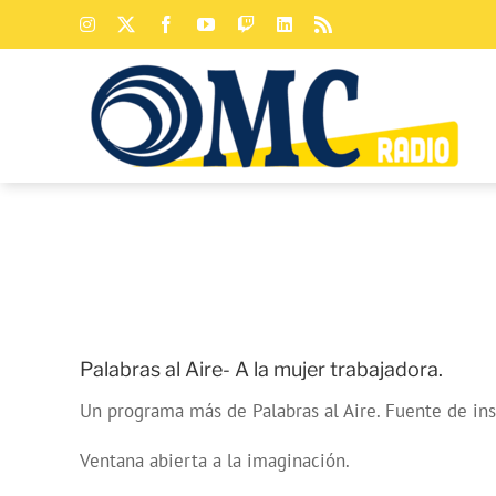
Saltar
Instagram
X
Facebook
YouTube
Twitch
LinkedIn
Rss
al
contenido
Palabras al Aire- A la mujer trabajadora.
Un programa más de Palabras al Aire. Fuente de insp
Ventana abierta a la imaginación.