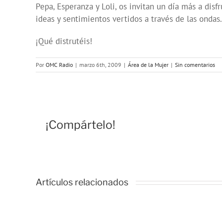
Pepa, Esperanza y Loli, os invitan un día más a disf
ideas y sentimientos vertidos a través de las ondas.
¡Qué distrutéis!
Por
OMC Radio
|
marzo 6th, 2009
|
Área de la Mujer
|
Sin comentarios
¡Compártelo!
Ta
d
Artículos relacionados
R
«M
e