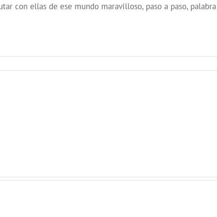
rutar con ellas de ese mundo maravilloso, paso a paso, palabra
ller
e
adio
«Desencajes
ujeres
y
n
Puntillas»,