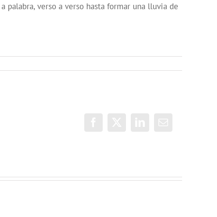
 a palabra, verso a verso hasta formar una lluvia de
Facebook
X
LinkedIn
Correo
electrónico