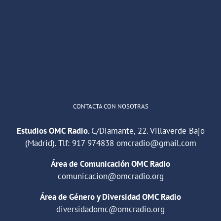
OMC Radio
@omc_radio
·
26 Feb
He publicado un episodio en
@ivoox
:
"Cuña de radio del IES Villaverde
#podcast
1
2
Twitter
Cargar más
CONTACTA CON NOSOTRAS
Estudios OMC Radio.
C/Diamante, 22. Villaverde Bajo
(Madrid). Tlf:
917 974838
omcradio@gmail.com
Área de Comunicación OMC Radio
comunicacion@omcradio.org
Área de Género y Diversidad OMC Radio
diversidadomc@omcradio.org