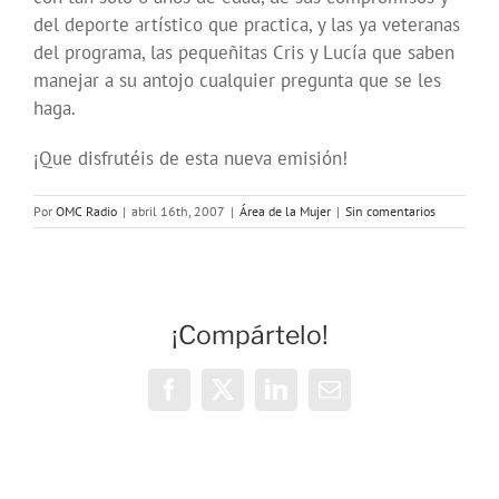
del deporte artístico que practica, y las ya veteranas
del programa, las pequeñitas Cris y Lucía que saben
manejar a su antojo cualquier pregunta que se les
haga.
¡Que disfrutéis de esta nueva emisión!
Por
OMC Radio
|
abril 16th, 2007
|
Área de la Mujer
|
Sin comentarios
¡Compártelo!
Facebook
X
LinkedIn
Correo
electrónico
Taller
de