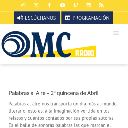
Saltar
Instagram
X
Facebook
YouTube
Twitch
LinkedIn
Rss
al
contenido
ESCÚCHANOS
PROGRAMACIÓN
Palabras al Aire – 2ª quincena de Abril
Palabras al aire nos transporta un día más al mundo
literario, esto es, a la imaginación vertida en los
relatos y cuentos contados por sus propias autoras.
Es el baile de sonoras palabras las que marcan el