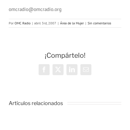
omcradio@omcradio.org
Por
OMC Radio
|
abril 3rd, 2007
|
Área de la Mujer
|
Sin comentarios
¡Compártelo!
Facebook
X
LinkedIn
Correo
electrónico
Taller
de
Radio
Artículos relacionados
«Mujeres
en
las