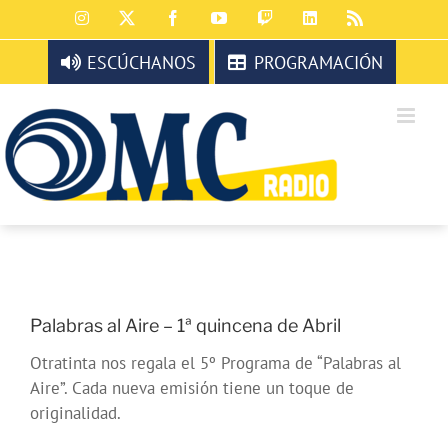
Saltar
Instagram
X
Facebook
YouTube
Twitch
LinkedIn
Rss
al
contenido
ESCÚCHANOS
PROGRAMACIÓN
Palabras al Aire – 1ª quincena de Abril
Otratinta nos regala el 5º Programa de “Palabras al
Aire”. Cada nueva emisión tiene un toque de
originalidad.